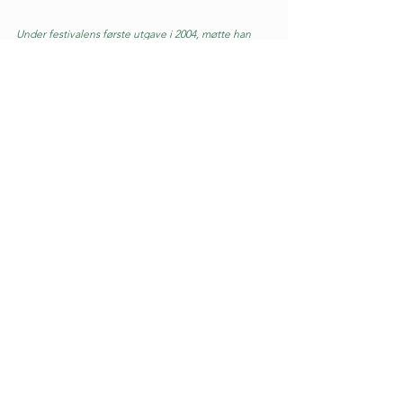
Under festivalens første utgave i 2004, møtte han 
musikere som han straks etablerte i en ny 
kvartett, 
Engegårdkvartetten
. Dette ensemblet 
nyter i dag internasjonal anerkjennelse og er svært 
etterspurt i hele Norden.
Foto:
Lars Bryngelsson