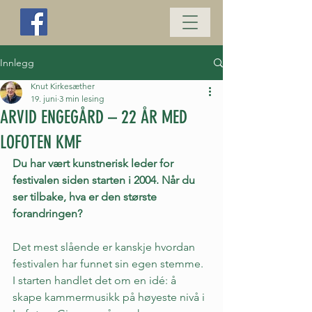
Innlegg
Knut Kirkesæther
19. juni
3 min lesing
ARVID ENGEGÅRD – 22 ÅR MED
LOFOTEN KMF
Du har vært kunstnerisk leder for 
festivalen siden starten i 2004. Når du 
ser tilbake, hva er den største 
forandringen?
Det mest slående er kanskje hvordan 
festivalen har funnet sin egen stemme. 
I starten handlet det om en idé: å 
skape kammermusikk på høyeste nivå i 