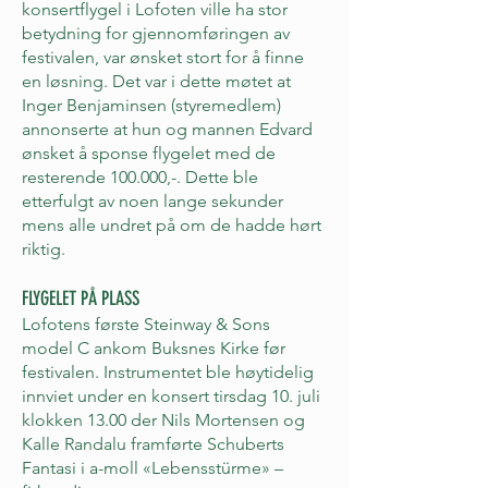
konsertflygel i Lofoten ville ha stor
betydning for gjennomføringen av
festivalen, var ønsket stort for å finne
en løsning. Det var i dette møtet at
Inger Benjaminsen (styremedlem)
annonserte at hun og mannen Edvard
ønsket å sponse flygelet med de
resterende 100.000,-. Dette ble
etterfulgt av noen lange sekunder
mens alle undret på om de hadde hørt
riktig.
FLYGELET PÅ PLASS
Lofotens første Steinway & Sons
model C ankom Buksnes Kirke før
festivalen. Instrumentet ble høytidelig
innviet under en konsert tirsdag 10. juli
klokken 13.00 der Nils Mortensen og
Kalle Randalu framførte Schuberts
Fantasi i a-moll «Lebensstürme» –