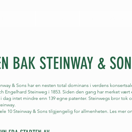
/BILLETTER
REIS TIL OSS
OM FESTIVALEN
EN BAK STEINWAY & SO
inway & Sons har en nesten total dominans i verdens konsertsal
ich Engelhard Steinweg i 1853. Siden den gang har merket vær
i dag intet mindre enn 139 egne patenter. Steinwegs bror tok o
Steinway.
hele 10 Steinway & Sons tilgjengelig for allmenheten. Les mer o