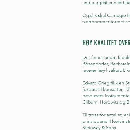
and biggest concert hal
Og slik skal Carnegie H
tverrbommer formet so
HØY KVALITET OVE
Det finnes andre fabri
Bösendorfer, Bechstein
leverer høy kvalitet. Li
Edvard Grieg fikk en St
fortsatt til konserter, 1
produsert. Instrumente
Cliburn, Horowitz og Bi
Til tross for antallet,
prinsippene. Hvert inst
Steinway & Sons.