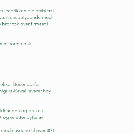
. Fabrikken ble etablert i
t vært ensbetydende med
bror tok over firmaet i
m historien bak
rekker Bösendorfer,
higura-Kawai leverer høy
Troldhaugen og brukes
0, og er etter bytte av
t med navnene til over 800