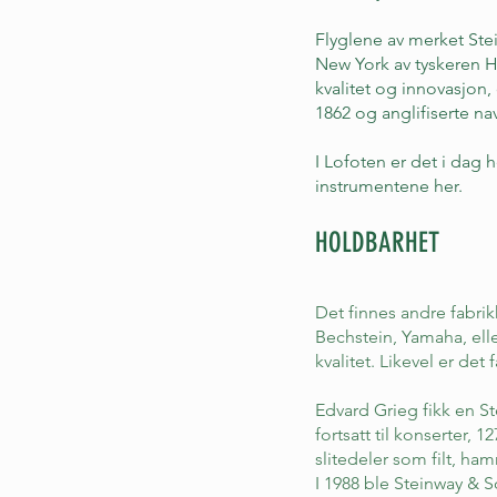
Flyglene av merket Stei
New York av tyskeren 
kvalitet og innovasjon,
1862 og anglifiserte nav
I Lofoten er det i dag 
instrumentene her.
HOLDBARHET
Det finnes andre fabri
Bechstein, Yamaha, ell
kvalitet. Likevel er det
Edvard Grieg fikk en St
fortsatt til konserter, 1
slitedeler som filt,
ham
I 1988 ble Steinway & S