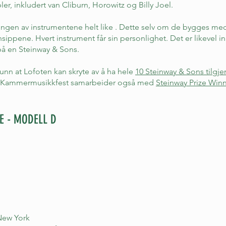
er, inkludert van Cliburn, Horowitz og Billy Joel.
 er ingen av instrumentene helt like . Dette selv om de bygges
ippene. Hvert instrument får sin personlighet. Det er likevel i
 på en Steinway & Sons.
runn at Lofoten kan skryte av å ha hele
10 Steinway & Sons tilgje
le Kammermusikkfest samarbeider også med
Steinway Prize Win
E - MODELL D
New York