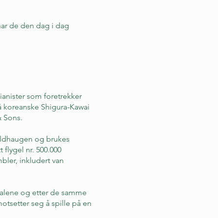
 har de den dag i dag
ianister som foretrekker
så koreanske Shigura-Kawai
& Sons.
Troldhaugen og brukes
t flygel nr. 500.000
bler, inkludert van
erialene og etter de samme
motsetter seg å spille på en