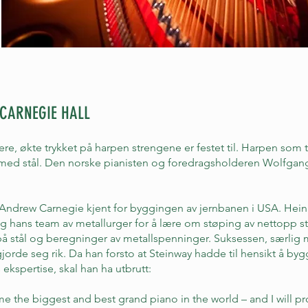
 CARNEGIE HALL
ere, økte trykket på harpen strengene er festet til. Harpen som ti
tes med stål. Den norske pianisten og foredragsholderen Wolfgan
 Andrew Carnegie kjent for byggingen av jernbanen i USA. Heinr
 hans team av metallurger for å lære om støping av nettopp stål
på stål og beregninger av metallspenninger. Suksessen, særlig
orde seg rik. Da han forsto at Steinway hadde til hensikt å bygg
 ekspertise, skal han ha utbrutt:
e the biggest and best grand piano in the world – and I will pr