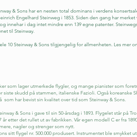
nway & Sons har en nesten total dominans i verdens konsertsaler
Heinrich Engelhard Steinweg i 1853. Siden den gang har merke
 og innehar i dag intet mindre enn 139 egne patenter. Steinwegs 
net til Steinway.
hele 10 Steinway & Sons tilgjengelig for allmenheten. Les mer o
kker som lager utmerkede flygler, og mange pianister som foret
er siste skudd på stammen, italienske Fazioli. Også koreanske S
 få som har bevist sin kvalitet over tid som Steinway & Sons.
einway & Sons i gave til sin 50-årsdag i 1893. Flygelet står på 
27 år etter det rullet ut av fabrikken. Vår egen modell C er fra 189
mere
, nagler og strenger som nytt.
ons sitt flygel nr. 500.000 produsert. Instrumentet ble smykket u