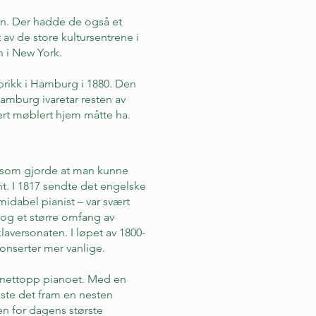
tan. Der hadde de også et
 av de store kultursentrene i
en i New York.
abrikk i Hamburg i 1880. Den
amburg ivaretar resten av
ert møblert hjem måtte ha.
et som gjorde at man kunne
nt. I 1817 sendte det engelske
idabel pianist – var svært
 og et større omfang av
laversonaten. I løpet av 1800-
konserter mer vanlige.
r nettopp pianoet. Med en
ste det fram en nesten
n for dagens største