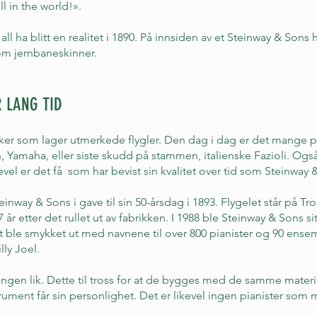
l in the world!».
all ha blitt en realitet i 1890. På innsiden av et Steinway & Sons
m jernbaneskinner.
R LANG TID
kker som lager utmerkede flygler. Den dag i dag er det mange p
, Yamaha, eller siste skudd på stammen, italienske Fazioli. Og
kevel er det få som har bevist sin kvalitet over tid som Steinway 
einway & Sons i gave til sin 50-årsdag i 1893. Flygelet står på 
27 år etter det rullet ut av fabrikken. I 1988 ble Steinway & Sons sit
t ble smykket ut med navnene til over 800 pianister og 90 ensem
lly Joel.
 er ingen lik. Dette til tross for at de bygges med de samme mat
rument får sin personlighet. Det er likevel ingen pianister som 