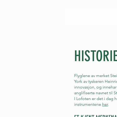
HJEM
PROGRAM
HISTORI
Flyglene av merket Ste
York av tyskeren Heinr
innovasjon, og innehar 
anglifiserte navnet til 
I Lofoten er det i dag 
instrumentene
her
.