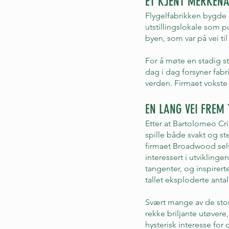
ET KJENT MERKENA
Flygelfabrikken bygde 
utstillingslokale som p
byen, som var på vei til
For å møte en stadig st
dag i dag forsyner fab
verden. Firmaet vokste
EN LANG VEI FREM 
Etter at Bartolomeo Cr
spille både svakt og st
firmaet Broadwood selv
interessert i utviklin
tangenter, og inspirert
tallet eksploderte anta
Svært mange av de stor
rekke briljante utøver
hysterisk interesse fo