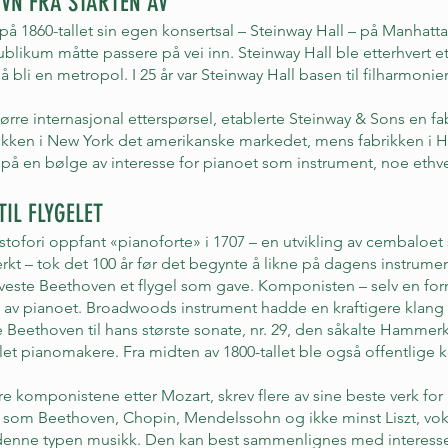
VN FRA STARTEN AV
på 1860-tallet sin egen konsertsal – Steinway Hall – på Manhat
ublikum måtte passere på vei inn. Steinway Hall ble etterhvert et
 å bli en metropol. I 25 år var Steinway Hall basen til filharmoni
ørre internasjonal etterspørsel, etablerte Steinway & Sons en f
rikken i New York det amerikanske markedet, mens fabrikken i H
 på en bølge av interesse for pianoet som instrument, noe ethv
TIL FLYGELET
istofori oppfant «pianoforte» i 1707 – en utvikling av cembalo
erkt – tok det 100 år før det begynte å likne på dagens instrume
este Beethoven et flygel som gave. Komponisten – selv en form
gen av pianoet. Broadwoods instrument hadde en kraftigere klang
e Beethoven til hans største sonate, nr. 29, den såkalte Hammerk
llet pianomakere. Fra midten av 1800-tallet ble også offentlige 
e komponistene etter Mozart, skrev flere av sine beste verk fo
e, som Beethoven, Chopin, Mendelssohn og ikke minst Liszt, vok
r denne typen musikk. Den kan best sammenlignes med interesse