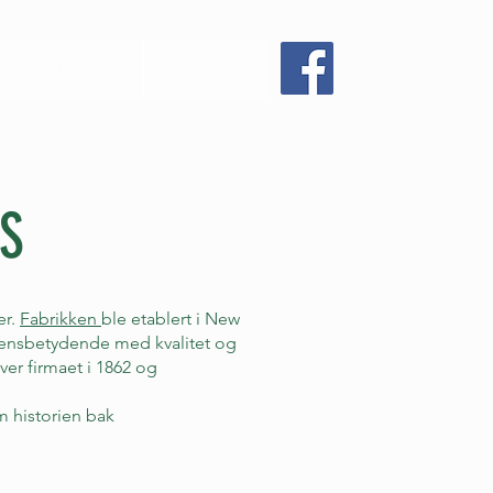
KONTAKT
BLOGG
NS
er.
Fabrikken
ble etablert i New
t ensbetydende med kvalitet og
ver firmaet i 1862 og
m historien bak