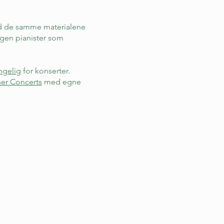
 med de samme materialene
ngen pianister som
ngelig
for konserter.
ner Concerts
med egne