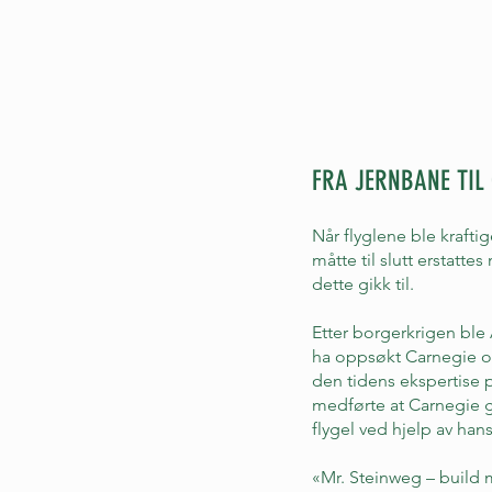
FRA JERNBANE TIL
Når flyglene ble kraftig
måtte til slutt erstat
dette gikk til.
Etter borgerkrigen ble
ha oppsøkt Carnegie og
den tidens ekspertise 
medførte at Carnegie gj
flygel ved hjelp av hans
«Mr. Steinweg – build m