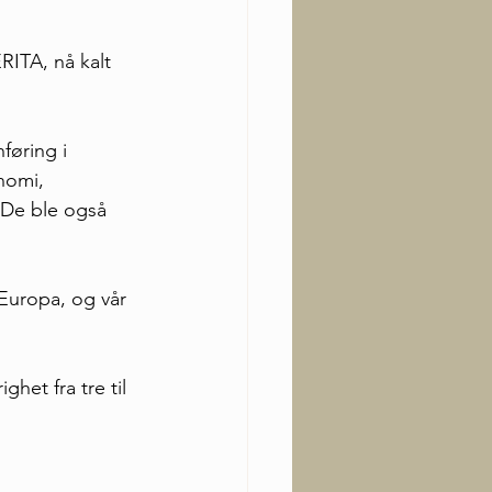
RITA, nå kalt 
føring i 
nomi, 
 De ble også 
 Europa, og vår 
het fra tre til 