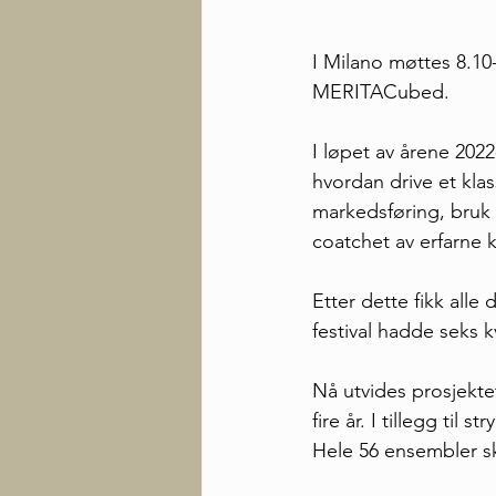
I Milano møttes 8.10-
MERITACubed.
I løpet av årene 202
hvordan drive et kla
markedsføring, bruk 
coatchet av erfarne
Etter dette fikk all
festival hadde seks k
Nå utvides prosjektet
fire år. I tillegg til 
Hele 56 ensembler s