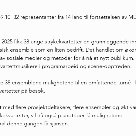
9.10  32 representanter fra 14 land til fortsettelsen av ME
2-2025 fikk 38 unge strykekvartetter en grunnleggende inn
ssisk ensemble som en liten bedrift. Det handlet om øko
av sosiale medier og metoder for å nå et nytt publikum.
 kvartettmusikere i programarbeid og scene-opptreden.
e de 38 ensemblene mulighetene til en omfattende turné i
vartetter på besøk.
 med flere prosjektdeltakere, flere ensembler og økt varig
strykekvartetter, vil nå også pianotrioer få mulighetene.
kal denne gangen få sjansen. 