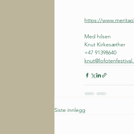
https://www.meritap
Med hilsen
Knut Kirkesæther 
+47 91398640 
knut@lofotenfestiva
Siste innlegg