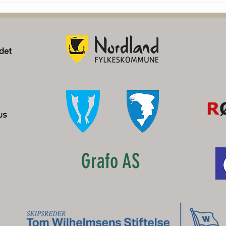
og Lofoten
KMF
Grafo AS