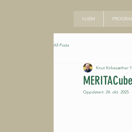
HJEM
PROGRAM
All Posts
Knut Kirkesæther
1
MERITACubed 
Oppdatert:
24. okt. 2025