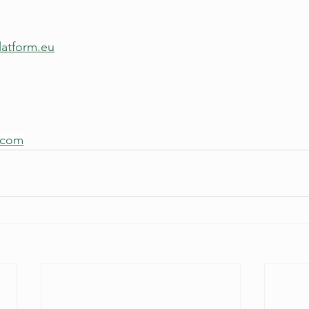
latform.eu
l.com