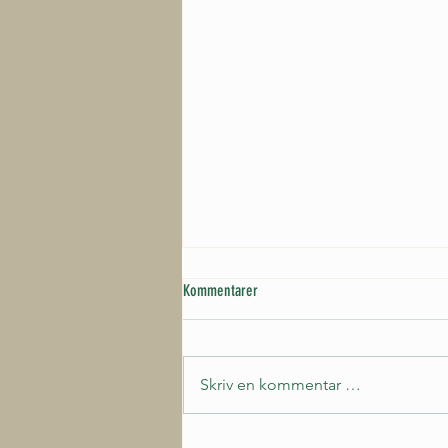
Kommentarer
Skriv en kommentar …
De første artistene for 2027 er klare