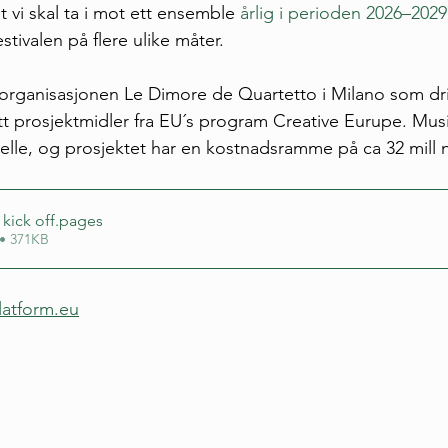
t vi skal ta i mot ett ensemble 
årlig i perioden 2026–2029
tivalen på flere ulike måter.
 organisasjonen Le Dimore de Quartetto i Milano som dri
tt prosjektmidler fra EU´s program Creative Eurupe. Musi
elle, og prosjektet har en kostnadsramme på ca 32 mill 
kick off
.pages
• 371KB
latform.eu